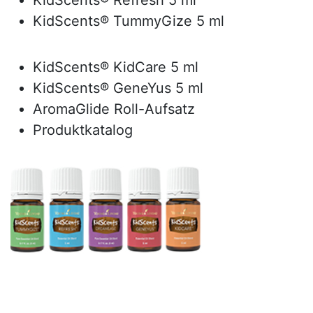
KidScents® Refresh 5 ml
KidScents® TummyGize 5 ml
KidScents® KidCare 5 ml
KidScents® GeneYus 5 ml
AromaGlide Roll-Aufsatz
Produktkatalog